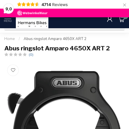
×
4714
Reviews
30 dagen bedenktijd
Gratis ver
9.0
9,0
0
MENU
Home
/
Abus ringslot Amparo 4650X ART 2
Abus ringslot Amparo 4650X ART 2
(0)