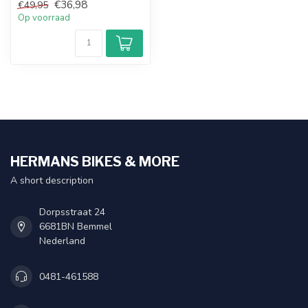
€36,98
€49,95
Op voorraad
HERMANS BIKES & MORE
A short description
Dorpsstraat 24
6681BN Bemmel
Nederland
0481-461588