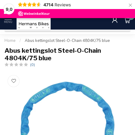
×
4714
Reviews
30 dagen bedenktijd
Gratis ver
9.0
9,0
0
MENU
Home
/
Abus kettingslot Steel-O-Chain 4804K/75 blue
Abus kettingslot Steel-O-Chain
4804K/75 blue
(0)