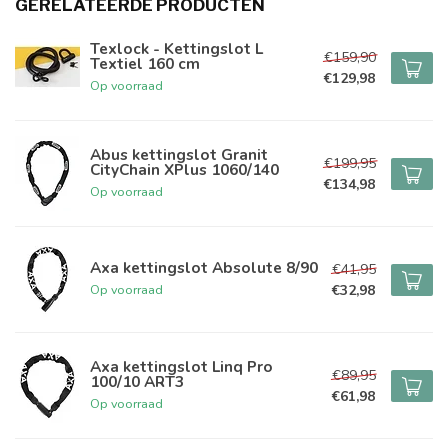
GERELATEERDE PRODUCTEN
Texlock - Kettingslot L
€159,90
Textiel 160 cm
€129,98
Op voorraad
Abus kettingslot Granit
€199,95
CityChain XPlus 1060/140
€134,98
Op voorraad
Axa kettingslot Absolute 8/90
€41,95
€32,98
Op voorraad
Axa kettingslot Linq Pro
€89,95
100/10 ART3
€61,98
Op voorraad