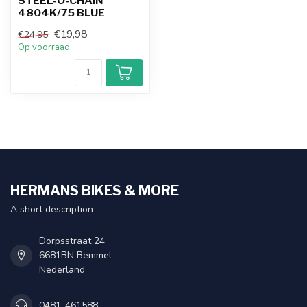
STEEL-O-CHAIN
4804K/75 BLUE
€19,98
€24,95
Op voorraad
HERMANS BIKES & MORE
A short description
Dorpsstraat 24
6681BN Bemmel
Nederland
0481-461588