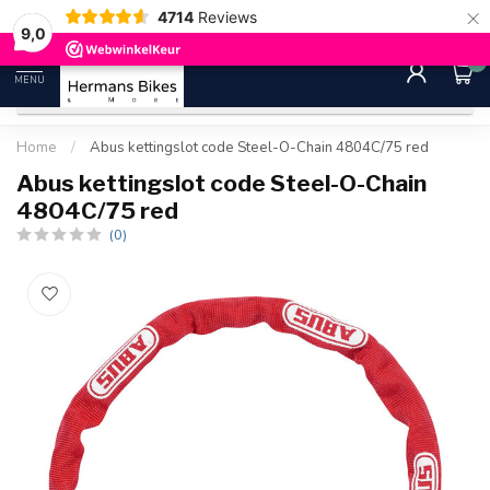
×
4714
Reviews
30 dagen bedenktijd
Gratis ver
9.0
9,0
0
MENU
Home
/
Abus kettingslot code Steel-O-Chain 4804C/75 red
Abus kettingslot code Steel-O-Chain
4804C/75 red
(0)