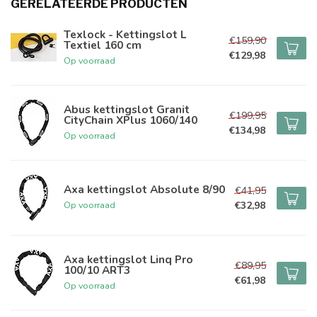
GERELATEERDE PRODUCTEN
Texlock - Kettingslot L
€159,90
Textiel 160 cm
€129,98
Op voorraad
Abus kettingslot Granit
€199,95
CityChain XPlus 1060/140
€134,98
Op voorraad
Axa kettingslot Absolute 8/90
€41,95
€32,98
Op voorraad
Axa kettingslot Linq Pro
€89,95
100/10 ART3
€61,98
Op voorraad