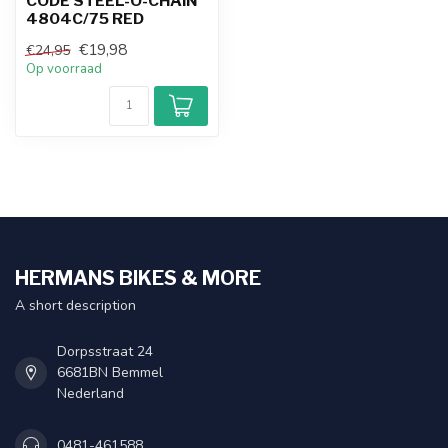
CODE STEEL-O-CHAIN
4804C/75 RED
€19,98
€24,95
Op voorraad
HERMANS BIKES & MORE
A short description
Dorpsstraat 24
6681BN Bemmel
Nederland
0481-461588