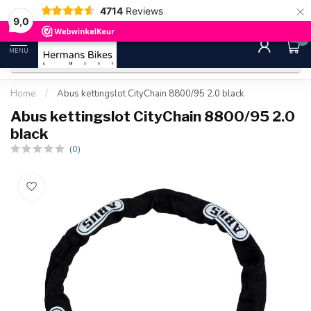
×
4714
Reviews
30 dagen bedenktijd
Gratis ver
9.0
9,0
0
MENU
Home
/
Abus kettingslot CityChain 8800/95 2.0 black
Abus kettingslot CityChain 8800/95 2.0
black
(0)