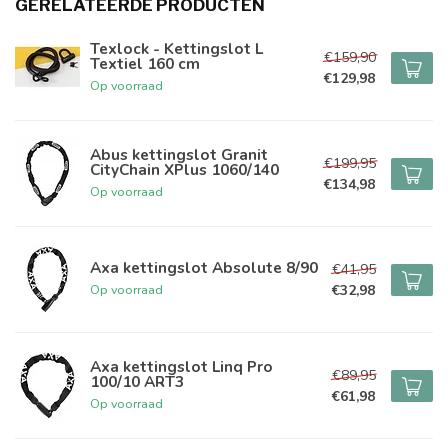
GERELATEERDE PRODUCTEN
Texlock - Kettingslot L
€159,90
Textiel 160 cm
€129,98
Op voorraad
Abus kettingslot Granit
€199,95
CityChain XPlus 1060/140
€134,98
Op voorraad
Axa kettingslot Absolute 8/90
€41,95
€32,98
Op voorraad
Axa kettingslot Linq Pro
€89,95
100/10 ART3
€61,98
Op voorraad