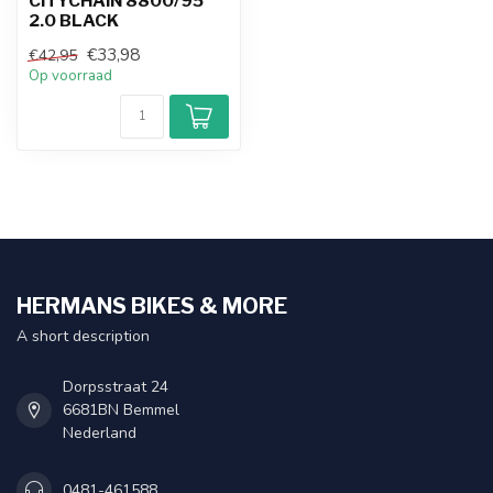
CITYCHAIN 8800/95
2.0 BLACK
€33,98
€42,95
Op voorraad
HERMANS BIKES & MORE
A short description
Dorpsstraat 24
6681BN Bemmel
Nederland
0481-461588