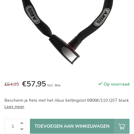
€57,95
€64,95
Op voorraad
Incl. btw
Bescherm je fiets met het Abus kettingslot 6806K/110 QST black
Lees meer
.
TOEVOEGEN AAN WINKELWAGEN