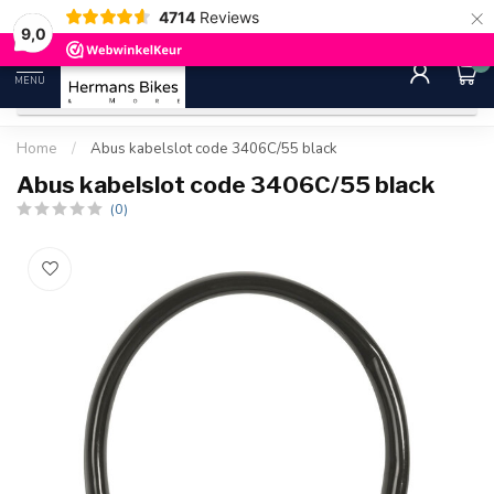
×
4714
Reviews
30 dagen bedenktijd
Gratis ver
9.0
9,0
0
MENU
Home
/
Abus kabelslot code 3406C/55 black
Abus kabelslot code 3406C/55 black
(0)