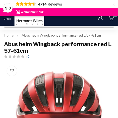
×
4714
Reviews
30 dagen bedenktijd
Gratis ver
9.0
9,0
0
MENU
Home
/
Abus helm Wingback performance red L 57-61cm
Abus helm Wingback performance red L
57-61cm
(0)