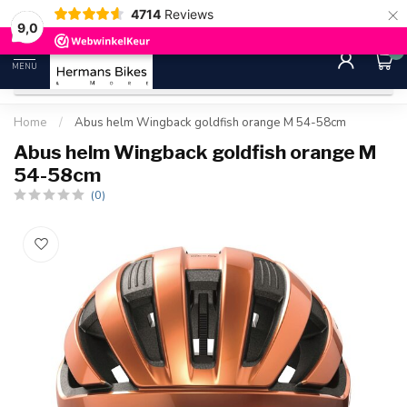
×
4714
Reviews
30 dagen bedenktijd
Gratis ver
9.0
9,0
0
MENU
Home
/
Abus helm Wingback goldfish orange M 54-58cm
Abus helm Wingback goldfish orange M
54-58cm
(0)