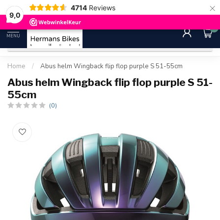
×
4714
Reviews
30 dagen bedenktijd
Gratis ver
9.0
9,0
0
MENU
Home
/
Abus helm Wingback flip flop purple S 51-55cm
Abus helm Wingback flip flop purple S 51-
55cm
(0)