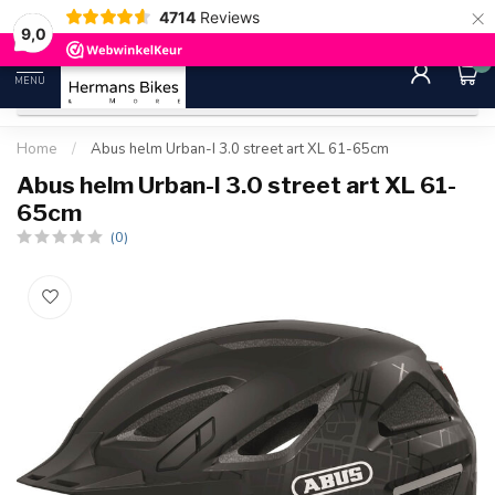
×
4714
Reviews
30 dagen bedenktijd
Gratis ver
9.0
9,0
0
MENU
Home
/
Abus helm Urban-I 3.0 street art XL 61-65cm
Abus helm Urban-I 3.0 street art XL 61-
65cm
(0)