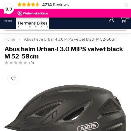
×
4714
Reviews
30 dagen bedenktijd
Gratis ver
9.0
9,0
0
MENU
Home
/
Abus helm Urban-I 3.0 MIPS velvet black M 52-58cm
Abus helm Urban-I 3.0 MIPS velvet black
M 52-58cm
(0)