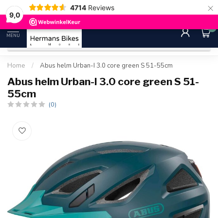
×
4714
Reviews
30 dagen bedenktijd
Gratis ver
9.0
9,0
0
MENU
Home
/
Abus helm Urban-I 3.0 core green S 51-55cm
Abus helm Urban-I 3.0 core green S 51-
55cm
(0)