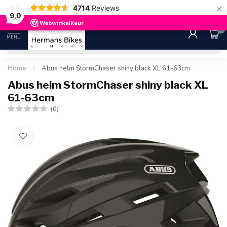
×
4714
Reviews
30 dagen bedenktijd
Gratis ver
9.0
9,0
0
MENU
Home
/
Abus helm StormChaser shiny black XL 61-63cm
Abus helm StormChaser shiny black XL
61-63cm
(0)