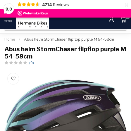
×
4714
Reviews
30 dagen bedenktijd
Gratis ver
9.0
9,0
0
MENU
Home
/
Abus helm StormChaser flipflop purple M 54-58cm
Abus helm StormChaser flipflop purple M
54-58cm
(0)