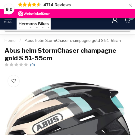
×
4714
Reviews
30 dagen bedenktijd
Gratis ver
9.0
9,0
0
MENU
Home
/
Abus helm StormChaser champagne gold S 51-55cm
Abus helm StormChaser champagne
gold S 51-55cm
(0)