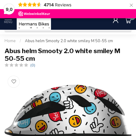
×
4714
Reviews
30 dagen bedenktijd
Gratis ver
9.0
9,0
0
MENU
Home
/
Abus helm Smooty 2.0 white smiley M 50-55 cm
Abus helm Smooty 2.0 white smiley M
50-55 cm
(0)