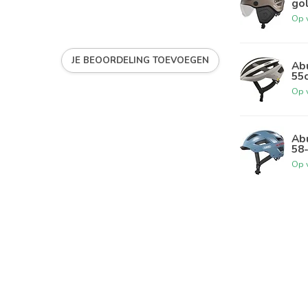
go
Op 
JE BEOORDELING TOEVOEGEN
Abu
55
Op 
Abu
58
Op 