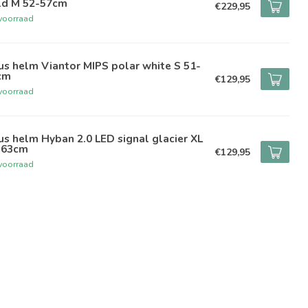
ld M 52-57cm
€229,95
voorraad
s helm Viantor MIPS polar white S 51-
cm
€129,95
voorraad
s helm Hyban 2.0 LED signal glacier XL
-63cm
€129,95
voorraad