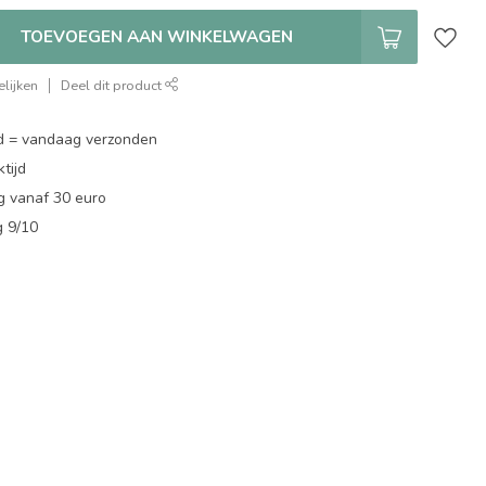
TOEVOEGEN AAN WINKELWAGEN
lijken
Deel dit product
d = vandaag verzonden
tijd
g vanaf 30 euro
g 9/10