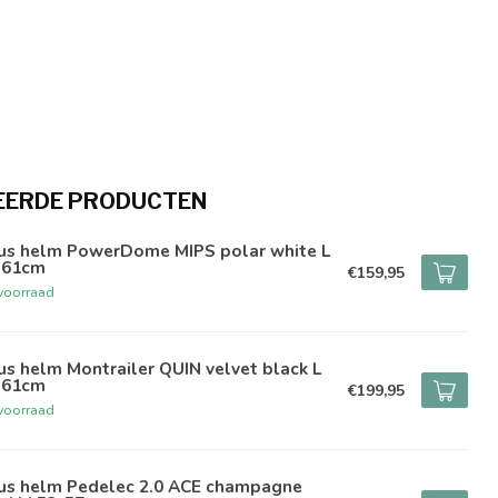
EERDE PRODUCTEN
us helm PowerDome MIPS polar white L
-61cm
€159,95
voorraad
s helm Montrailer QUIN velvet black L
-61cm
€199,95
voorraad
us helm Pedelec 2.0 ACE champagne