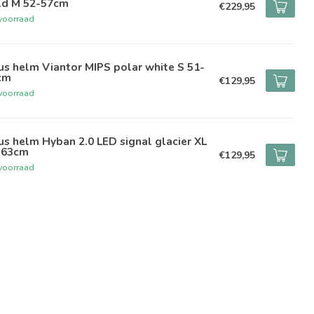
ld M 52-57cm
€229,95
voorraad
s helm Viantor MIPS polar white S 51-
cm
€129,95
voorraad
s helm Hyban 2.0 LED signal glacier XL
-63cm
€129,95
voorraad