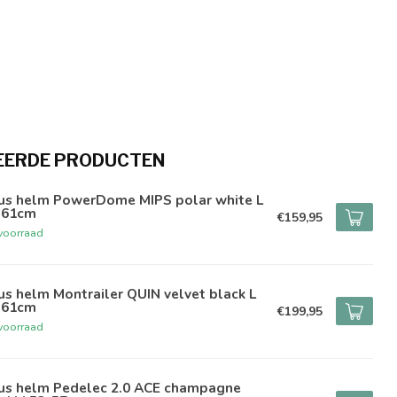
EERDE PRODUCTEN
us helm PowerDome MIPS polar white L
-61cm
€159,95
voorraad
s helm Montrailer QUIN velvet black L
-61cm
€199,95
voorraad
us helm Pedelec 2.0 ACE champagne