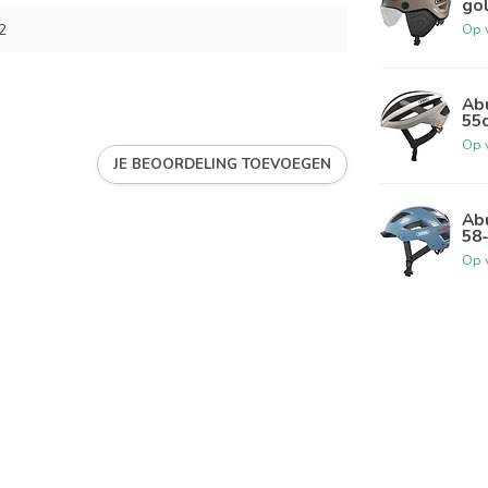
go
2
Op 
Abu
55
Op 
JE BEOORDELING TOEVOEGEN
Abu
58
Op 