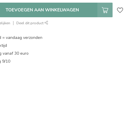
TOEVOEGEN AAN WINKELWAGEN
lijken
Deel dit product
d = vandaag verzonden
tijd
g vanaf 30 euro
g 9/10