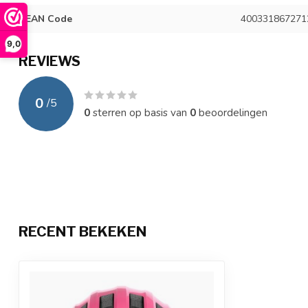
EAN Code
400331867271
9,0
REVIEWS
0
/
5
0
sterren op basis van
0
beoordelingen
RECENT BEKEKEN