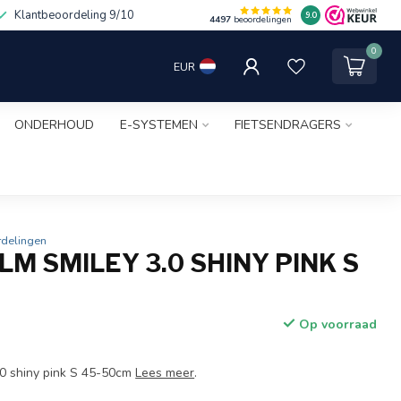
Klantbeoordeling 9/10
9.0
4497
beoordelingen
0
EUR
ONDERHOUD
E-SYSTEMEN
FIETSENDRAGERS
rdelingen
M SMILEY 3.0 SHINY PINK S
M
Op voorraad
.0 shiny pink S 45-50cm
Lees meer
.