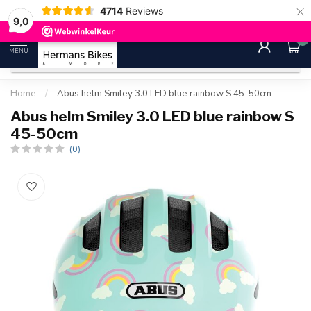
×
4714
Reviews
30 dagen bedenktijd
Gratis ver
9.0
9,0
0
MENU
Home
/
Abus helm Smiley 3.0 LED blue rainbow S 45-50cm
Abus helm Smiley 3.0 LED blue rainbow S
45-50cm
(0)