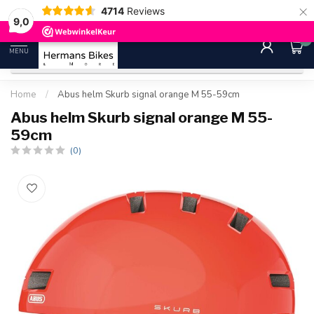
×
4714
Reviews
30 dagen bedenktijd
Gratis ver
9.0
9,0
0
MENU
Home
/
Abus helm Skurb signal orange M 55-59cm
Abus helm Skurb signal orange M 55-
59cm
(0)