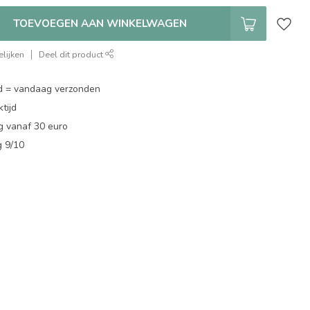
TOEVOEGEN AAN WINKELWAGEN
lijken
Deel dit product
d = vandaag verzonden
tijd
g vanaf 30 euro
g 9/10