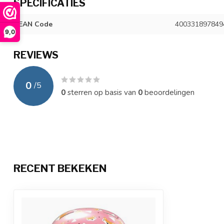
SPECIFICATIES
EAN Code
400331897849
9,0
REVIEWS
0
/
5
0
sterren op basis van
0
beoordelingen
RECENT BEKEKEN