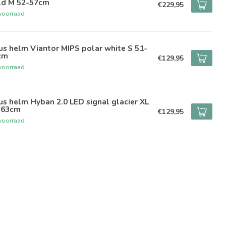
ld M 52-57cm
€229,95
voorraad
s helm Viantor MIPS polar white S 51-
cm
€129,95
voorraad
s helm Hyban 2.0 LED signal glacier XL
-63cm
€129,95
voorraad