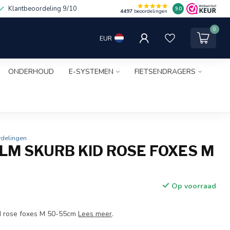
Klantbeoordeling 9/10
9.0
4497
beoordelingen
0
EUR
ONDERHOUD
E-SYSTEMEN
FIETSENDRAGERS
rdelingen
LM SKURB KID ROSE FOXES M
Op voorraad
d rose foxes M 50-55cm
Lees meer
.