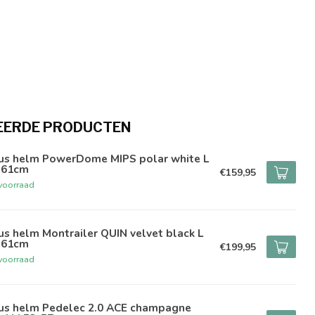
EERDE PRODUCTEN
us helm PowerDome MIPS polar white L
-61cm
€159,95
voorraad
s helm Montrailer QUIN velvet black L
-61cm
€199,95
voorraad
us helm Pedelec 2.0 ACE champagne