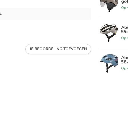
go
Op 
4
Abu
55
Op 
JE BEOORDELING TOEVOEGEN
Abu
58
Op 