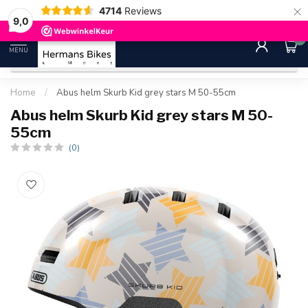
×
4714
Reviews
30 dagen bedenktijd
Gratis ver
9.0
9,0
0
MENU
Home
/
Abus helm Skurb Kid grey stars M 50-55cm
Abus helm Skurb Kid grey stars M 50-
55cm
(0)