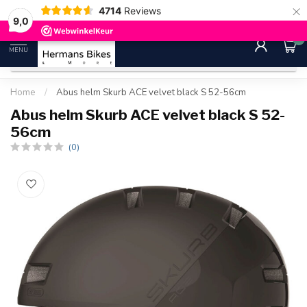
×
4714
Reviews
30 dagen bedenktijd
Gratis ver
9.0
9,0
0
MENU
Home
/
Abus helm Skurb ACE velvet black S 52-56cm
Abus helm Skurb ACE velvet black S 52-
56cm
(0)