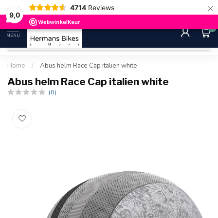
×
4714
Reviews
30 dagen bedenktijd
Gratis ver
9.0
9,0
0
MENU
Home
/
Abus helm Race Cap italien white
Abus helm Race Cap italien white
(0)