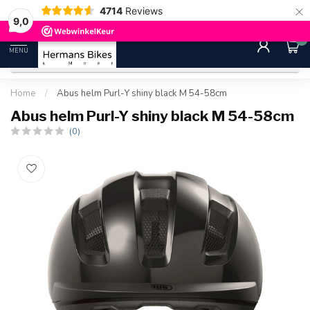
×
4714
Reviews
30 dagen bedenktijd
Gratis ver
9.0
9,0
0
MENU
Home
/
Abus helm Purl-Y shiny black M 54-58cm
Abus helm Purl-Y shiny black M 54-58cm
(0)