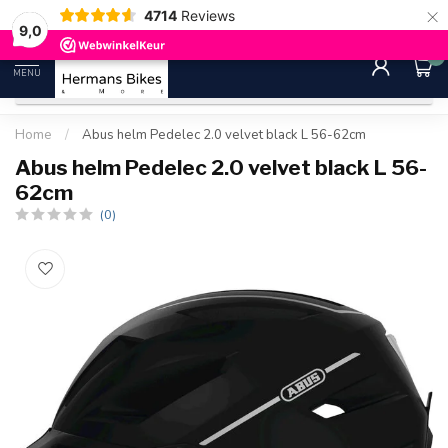
×
4714
Reviews
30 dagen bedenktijd
Gratis ver
9.0
9,0
0
MENU
Home
/
Abus helm Pedelec 2.0 velvet black L 56-62cm
Abus helm Pedelec 2.0 velvet black L 56-
62cm
(0)