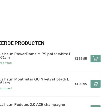
EERDE PRODUCTEN
us helm PowerDome MIPS polar white L
-61cm
€159,95
voorraad
s helm Montrailer QUIN velvet black L
-61cm
€199,95
voorraad
us helm Pedelec 2.0 ACE champagne