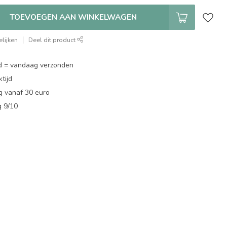
TOEVOEGEN AAN WINKELWAGEN
lijken
Deel dit product
d = vandaag verzonden
tijd
g vanaf 30 euro
g 9/10