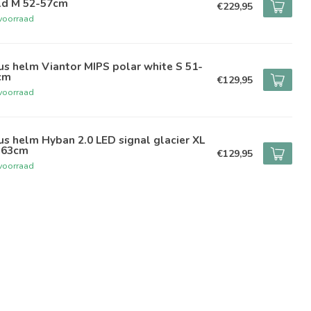
ld M 52-57cm
€229,95
voorraad
s helm Viantor MIPS polar white S 51-
cm
€129,95
voorraad
s helm Hyban 2.0 LED signal glacier XL
-63cm
€129,95
voorraad