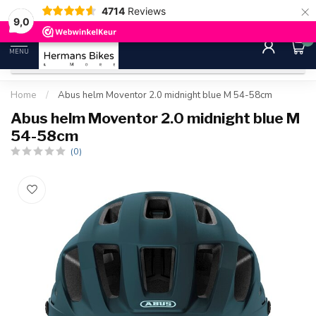
×
4714
Reviews
30 dagen bedenktijd
Gratis ver
9.0
9,0
0
MENU
Home
/
Abus helm Moventor 2.0 midnight blue M 54-58cm
Abus helm Moventor 2.0 midnight blue M
54-58cm
(0)