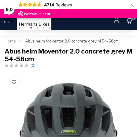
×
4714
Reviews
30 dagen bedenktijd
Gratis ver
9.0
9,0
0
MENU
Home
/
Abus helm Moventor 2.0 concrete grey M 54-58cm
Abus helm Moventor 2.0 concrete grey M
54-58cm
(0)