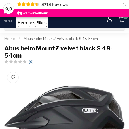
×
4714
Reviews
30 dagen bedenktijd
Gratis ver
9.0
9,0
0
MENU
Home
/
Abus helm MountZ velvet black S 48-54cm
Abus helm MountZ velvet black S 48-
54cm
(0)