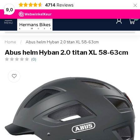
×
4714
Reviews
30 dagen bedenktijd
Gratis ver
9.0
9,0
0
MENU
Home
/
Abus helm Hyban 2.0 titan XL 58-63cm
Abus helm Hyban 2.0 titan XL 58-63cm
(0)