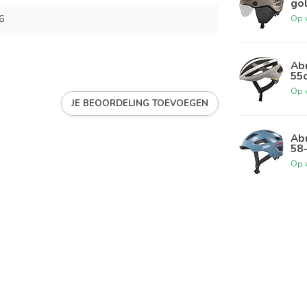
go
6
Op 
Abu
55
Op 
JE BEOORDELING TOEVOEGEN
Abu
58
Op 