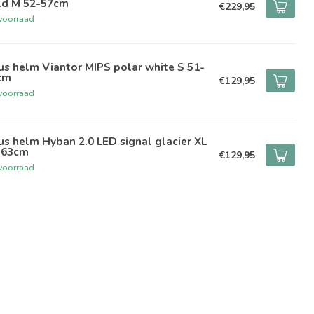
ld M 52-57cm
€229,95
voorraad
s helm Viantor MIPS polar white S 51-
cm
€129,95
voorraad
s helm Hyban 2.0 LED signal glacier XL
-63cm
€129,95
voorraad