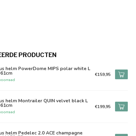
EERDE PRODUCTEN
us helm PowerDome MIPS polar white L
-61cm
€159,95
voorraad
s helm Montrailer QUIN velvet black L
-61cm
€199,95
voorraad
us helm Pedelec 2.0 ACE champagne