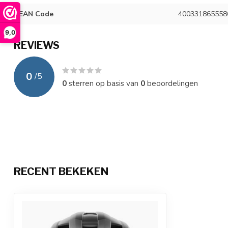
EAN Code
400331865558
9,0
REVIEWS
0
/
5
0
sterren op basis van
0
beoordelingen
RECENT BEKEKEN