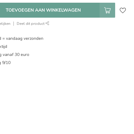
TOEVOEGEN AAN WINKELWAGEN
lijken
Deel dit product
d = vandaag verzonden
tijd
g vanaf 30 euro
g 9/10