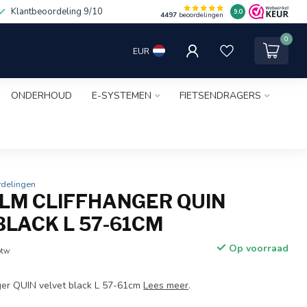
Klantbeoordeling 9/10
9.0
4497
beoordelingen
0
EUR
ONDERHOUD
E-SYSTEMEN
FIETSENDRAGERS
rdelingen
LM CLIFFHANGER QUIN
BLACK L 57-61CM
Op voorraad
btw
ger QUIN velvet black L 57-61cm
Lees meer
.