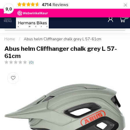
×
4714
Reviews
30 dagen bedenktijd
Gratis ver
9.0
9,0
0
MENU
Home
/
Abus helm Cliffhanger chalk grey L 57-61cm
Abus helm Cliffhanger chalk grey L 57-
61cm
(0)