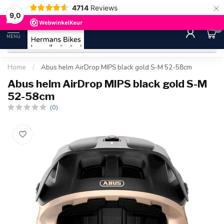
×
4714
Reviews
30 dagen bedenktijd
Gratis ver
9.0
9,0
0
MENU
Home
/
Abus helm AirDrop MIPS black gold S-M 52-58cm
Abus helm AirDrop MIPS black gold S-M
52-58cm
(0)