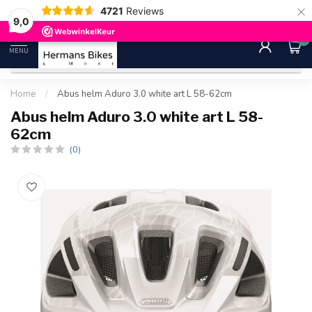
×
4721
Reviews
30 dagen bedenktijd
Gratis ver
9.0
9,0
0
MENU
Home
/
Abus helm Aduro 3.0 white art L 58-62cm
Abus helm Aduro 3.0 white art L 58-
62cm
(0)