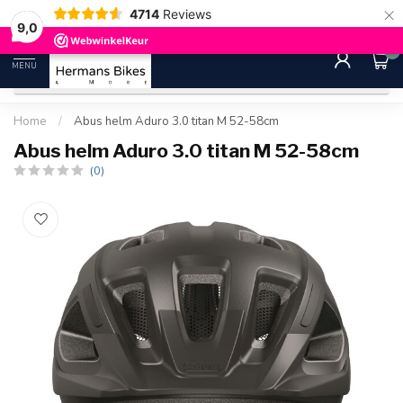
×
4714
Reviews
30 dagen bedenktijd
Gratis ver
9.0
9,0
0
MENU
Home
/
Abus helm Aduro 3.0 titan M 52-58cm
Abus helm Aduro 3.0 titan M 52-58cm
(0)