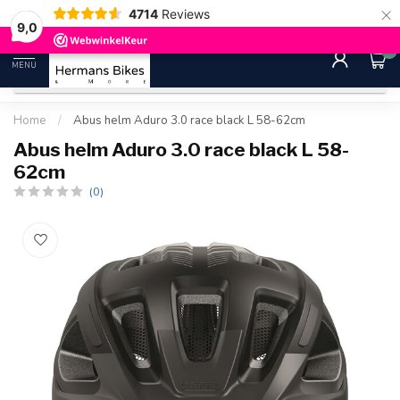
×
4714
Reviews
30 dagen bedenktijd
Gratis ver
9.0
9,0
0
MENU
Home
/
Abus helm Aduro 3.0 race black L 58-62cm
Abus helm Aduro 3.0 race black L 58-
62cm
(0)