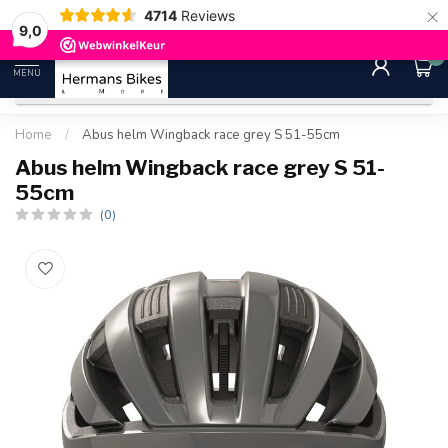
×
4714
Reviews
30 dagen bedenktijd
Gratis ver
9.0
9,0
0
MENU
Home
/
Abus helm Wingback race grey S 51-55cm
Abus helm Wingback race grey S 51-
55cm
(0)